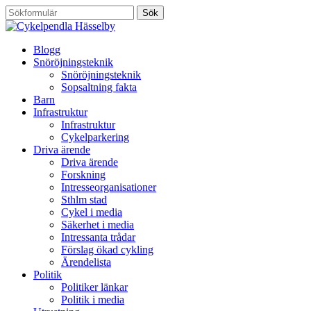
Blogg
Snöröjningsteknik
Snöröjningsteknik
Sopsaltning fakta
Barn
Infrastruktur
Infrastruktur
Cykelparkering
Driva ärende
Driva ärende
Forskning
Intresseorganisationer
Sthlm stad
Cykel i media
Säkerhet i media
Intressanta trådar
Förslag ökad cykling
Ärendelista
Politik
Politiker länkar
Politik i media