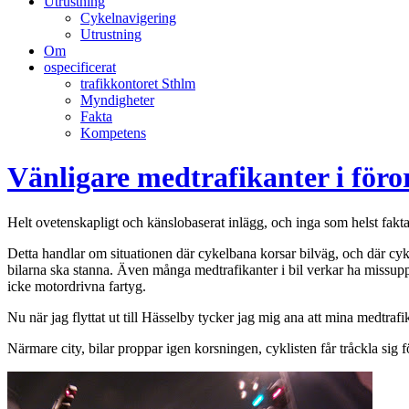
Utrustning
Cykelnavigering
Utrustning
Om
ospecificerat
trafikkontoret Sthlm
Myndigheter
Fakta
Kompetens
Vänligare medtrafikanter i föro
Helt ovetenskapligt och känslobaserat inlägg, och inga som helst fakta
Detta handlar om situationen där cykelbana korsar bilväg, och där cykeln
bilarna ska stanna. Även många medtrafikanter i bil verkar ha missupp
icke motordrivna fartyg.
Nu när jag flyttat ut till Hässelby tycker jag mig ana att mina medtrafika
Närmare city, bilar proppar igen korsningen, cyklisten får tråckla sig 