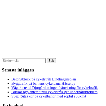
Senaste inläggen
Betongblock på cykelstråk Lindhagensplan
Byggtrafik på barnens cykelbana Hässelby
Vägarbete på Djurgården ingen hänvisning för cykeltrafik
Buskar nyplanterat intill cykelstråk ger underhållsproblem
Suez (Sita) kör på cykelbanor med sopbil i 30km/t
Textwidget