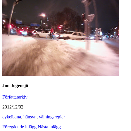
Jon Jogensjö
Författararkiv
2012/12/02
cykelbana
,
hänsyn
,
väjningsregler
Föregående inlägg
Nästa inlägg