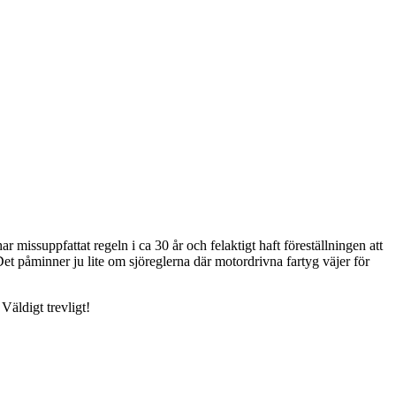
r missuppfattat regeln i ca 30 år och felaktigt haft föreställningen att
et påminner ju lite om sjöreglerna där motordrivna fartyg väjer för
 Väldigt trevligt!