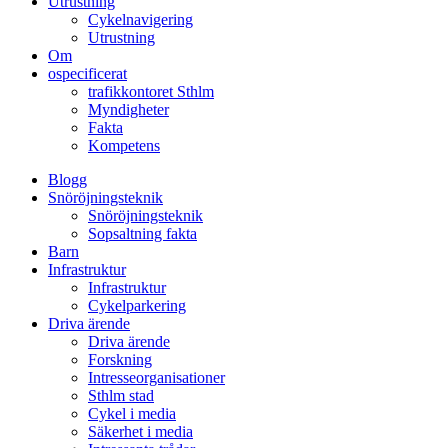
Utrustning
Cykelnavigering
Utrustning
Om
ospecificerat
trafikkontoret Sthlm
Myndigheter
Fakta
Kompetens
Blogg
Snöröjningsteknik
Snöröjningsteknik
Sopsaltning fakta
Barn
Infrastruktur
Infrastruktur
Cykelparkering
Driva ärende
Driva ärende
Forskning
Intresseorganisationer
Sthlm stad
Cykel i media
Säkerhet i media