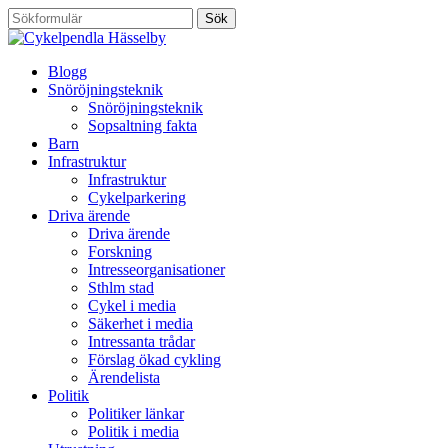
Blogg
Snöröjningsteknik
Snöröjningsteknik
Sopsaltning fakta
Barn
Infrastruktur
Infrastruktur
Cykelparkering
Driva ärende
Driva ärende
Forskning
Intresseorganisationer
Sthlm stad
Cykel i media
Säkerhet i media
Intressanta trådar
Förslag ökad cykling
Ärendelista
Politik
Politiker länkar
Politik i media