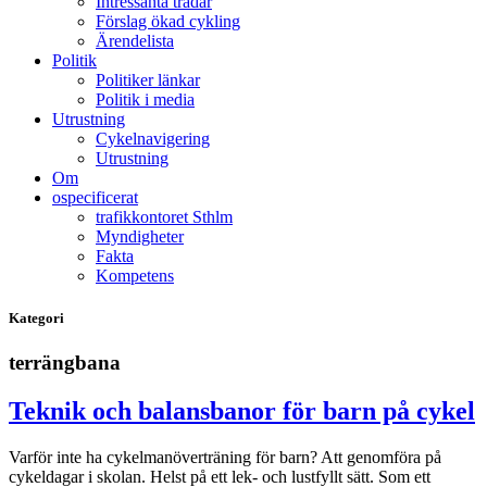
Intressanta trådar
Förslag ökad cykling
Ärendelista
Politik
Politiker länkar
Politik i media
Utrustning
Cykelnavigering
Utrustning
Om
ospecificerat
trafikkontoret Sthlm
Myndigheter
Fakta
Kompetens
Kategori
terrängbana
Teknik och balansbanor för barn på cykel
Varför inte ha cykelmanöverträning för barn? Att genomföra på
cykeldagar i skolan. Helst på ett lek- och lustfyllt sätt. Som ett