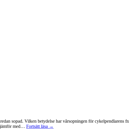
r redan sopad. Vilken betydelse har vårsopningen för cykelpendlarens fr
jag jämför med…
Fortsätt läsa →