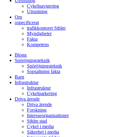
Utrustning
Cykelnavigering
Utrustning
Om
ospecificerat
trafikkontoret Sthlm
Myndigheter
Fakta
Kompetens
Blogg
Snöröjningsteknik
Snöröjningsteknik
Sopsaltning fakta
Barn
Infrastruktur
Infrastruktur
Cykelparkering
Driva ärende
Driva ärende
Forskning
Intresseorganisationer
Sthlm stad
Cykel i media
Säkerhet i media