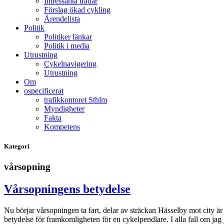
Intressanta trådar
Förslag ökad cykling
Ärendelista
Politik
Politiker länkar
Politik i media
Utrustning
Cykelnavigering
Utrustning
Om
ospecificerat
trafikkontoret Sthlm
Myndigheter
Fakta
Kompetens
Kategori
vårsopning
Vårsopningens betydelse
Nu börjar vårsopningen ta fart, delar av sträckan Hässelby mot city ä
betydelse för framkomligheten för en cykelpendlare. I alla fall om 