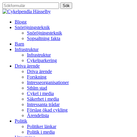
Blogg
Snöröjningsteknik
Snöröjningsteknik
Sopsaltning fakta
Barn
Infrastruktur
Infrastruktur
Cykelparkering
Driva ärende
Driva ärende
Forskning
Intresseorganisationer
Sthlm stad
Cykel i media
Säkerhet i media
Intressanta trådar
Förslag ökad cykling
Ärendelista
Politik
Politiker länkar
Politik i media