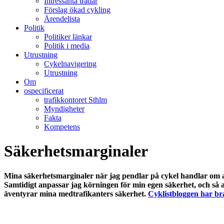
Intressanta trådar
Förslag ökad cykling
Ärendelista
Politik
Politiker länkar
Politik i media
Utrustning
Cykelnavigering
Utrustning
Om
ospecificerat
trafikkontoret Sthlm
Myndigheter
Fakta
Kompetens
Säkerhetsmarginaler
Mina säkerhetsmarginaler när jag pendlar på cykel handlar om a
Samtidigt anpassar jag körningen för min egen säkerhet, och så a
äventyrar mina medtrafikanters säkerhet.
Cyklistbloggen har bra 