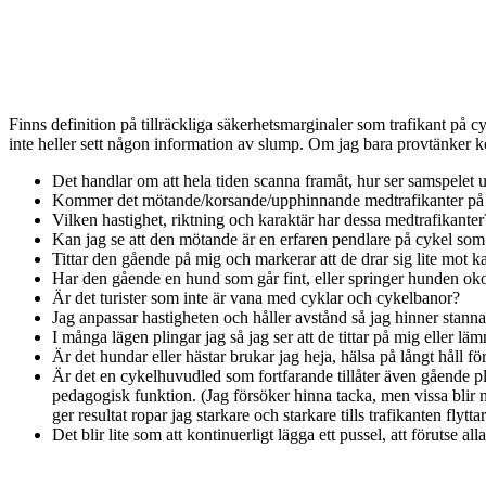
Finns definition på tillräckliga säkerhetsmarginaler som trafikant på c
inte heller sett någon information av slump. Om jag bara provtänker 
Det handlar om att hela tiden scanna framåt, hur ser samspelet u
Kommer det mötande/korsande/upphinnande medtrafikanter på cykel,
Vilken hastighet, riktning och karaktär har dessa medtrafikanter
Kan jag se att den mötande är en erfaren pendlare på cykel som
Tittar den gående på mig och markerar att de drar sig lite mot ka
Har den gående en hund som går fint, eller springer hunden ok
Är det turister som inte är vana med cyklar och cykelbanor?
Jag anpassar hastigheten och håller avstånd så jag hinner stanna
I många lägen plingar jag så jag ser att de tittar på mig eller 
Är det hundar eller hästar brukar jag heja, hälsa på långt håll fö
Är det en cykelhuvudled som fortfarande tillåter även gående plin
pedagogisk funktion. (Jag försöker hinna tacka, men vissa blir 
ger resultat ropar jag starkare och starkare tills trafikanten flytt
Det blir lite som att kontinuerligt lägga ett pussel, att förutse 