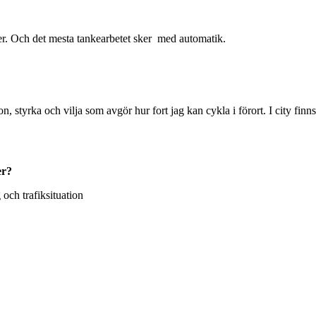
ter. Och det mesta tankearbetet sker med automatik.
on, styrka och vilja som avgör hur fort jag kan cykla i förort. I city fi
er?
 och trafiksituation