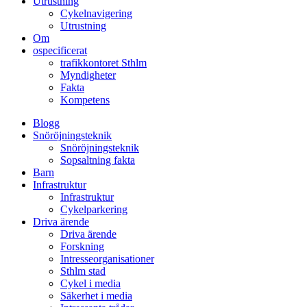
Utrustning
Cykelnavigering
Utrustning
Om
ospecificerat
trafikkontoret Sthlm
Myndigheter
Fakta
Kompetens
Blogg
Snöröjningsteknik
Snöröjningsteknik
Sopsaltning fakta
Barn
Infrastruktur
Infrastruktur
Cykelparkering
Driva ärende
Driva ärende
Forskning
Intresseorganisationer
Sthlm stad
Cykel i media
Säkerhet i media