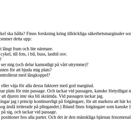
ykel ska hålla? Finns forskning kring tillräckliga säkerhetsmarginaler so
kommer detta upp:
t långt fram och lite närmare.
 till fots, i bil, buss, lastbil osv.
?
 ser mig (och delar kamratligt på vårt utrymme)?
nten för att bjuda mig plats?
ontrollerat med långkoppel?
 eller väja för alla dessa faktorer med god marginal.
lämnar plats för min passage. Och tackar vid passagen, kanske förtydliga
r att djuren inte ska bli skrämda. Vid passagen tackar jag.
gar jag i princip kontinuerligt på fotgängare, för att markera att här ko
nog ändå irriterade på plingandet.) Ibland finns fotgängare som kanske l
ar på sig, och tackar vid passage.
alla positioner hos alla parter. Och det är den mänskliga hjärnan fenomenal