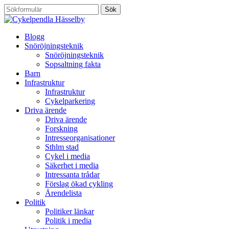
Blogg
Snöröjningsteknik
Snöröjningsteknik
Sopsaltning fakta
Barn
Infrastruktur
Infrastruktur
Cykelparkering
Driva ärende
Driva ärende
Forskning
Intresseorganisationer
Sthlm stad
Cykel i media
Säkerhet i media
Intressanta trådar
Förslag ökad cykling
Ärendelista
Politik
Politiker länkar
Politik i media