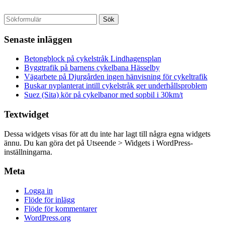
Senaste inläggen
Betongblock på cykelstråk Lindhagensplan
Byggtrafik på barnens cykelbana Hässelby
Vägarbete på Djurgården ingen hänvisning för cykeltrafik
Buskar nyplanterat intill cykelstråk ger underhållsproblem
Suez (Sita) kör på cykelbanor med sopbil i 30km/t
Textwidget
Dessa widgets visas för att du inte har lagt till några egna widgets
ännu. Du kan göra det på Utseende > Widgets i WordPress-
inställningarna.
Meta
Logga in
Flöde för inlägg
Flöde för kommentarer
WordPress.org