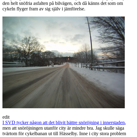
den helt snöfria asfalten på bilvägen, och då känns det som om
cykeln flyger fram av sig själv i jämförelse.
edit
I SVD tycker någon att det blivit bättre snöröjning i innerstaden
,
men att snöröjningen utanför city är mindre bra. Jag skulle säga
tvärtom för cykelbanan ut till Hässelby. Inne i city stora problem