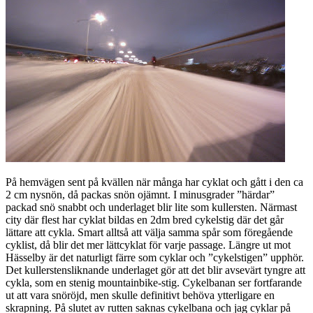
På hemvägen sent på kvällen när många har cyklat och gått i den ca
2 cm nysnön, då packas snön ojämnt. I minusgrader ”härdar”
packad snö snabbt och underlaget blir lite som kullersten. Närmast
city där flest har cyklat bildas en 2dm bred cykelstig där det går
lättare att cykla. Smart alltså att välja samma spår som föregående
cyklist, då blir det mer lättcyklat för varje passage. Längre ut mot
Hässelby är det naturligt färre som cyklar och ”cykelstigen” upphör.
Det kullerstensliknande underlaget gör att det blir avsevärt tyngre att
cykla, som en stenig mountainbike-stig. Cykelbanan ser fortfarande
ut att vara snöröjd, men skulle definitivt behöva ytterligare en
skrapning. På slutet av rutten saknas cykelbana och jag cyklar på