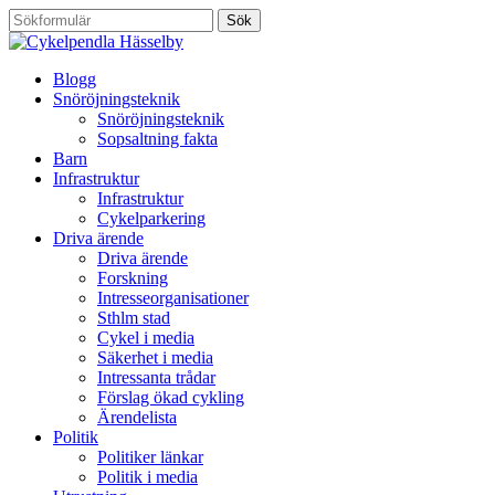
Blogg
Snöröjningsteknik
Snöröjningsteknik
Sopsaltning fakta
Barn
Infrastruktur
Infrastruktur
Cykelparkering
Driva ärende
Driva ärende
Forskning
Intresseorganisationer
Sthlm stad
Cykel i media
Säkerhet i media
Intressanta trådar
Förslag ökad cykling
Ärendelista
Politik
Politiker länkar
Politik i media