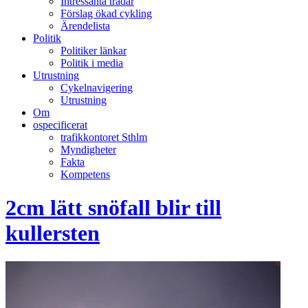
Intressanta trådar
Förslag ökad cykling
Ärendelista
Politik
Politiker länkar
Politik i media
Utrustning
Cykelnavigering
Utrustning
Om
ospecificerat
trafikkontoret Sthlm
Myndigheter
Fakta
Kompetens
2cm lätt snöfall blir till
kullersten