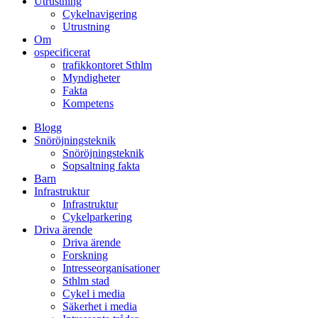
Utrustning
Cykelnavigering
Utrustning
Om
ospecificerat
trafikkontoret Sthlm
Myndigheter
Fakta
Kompetens
Blogg
Snöröjningsteknik
Snöröjningsteknik
Sopsaltning fakta
Barn
Infrastruktur
Infrastruktur
Cykelparkering
Driva ärende
Driva ärende
Forskning
Intresseorganisationer
Sthlm stad
Cykel i media
Säkerhet i media