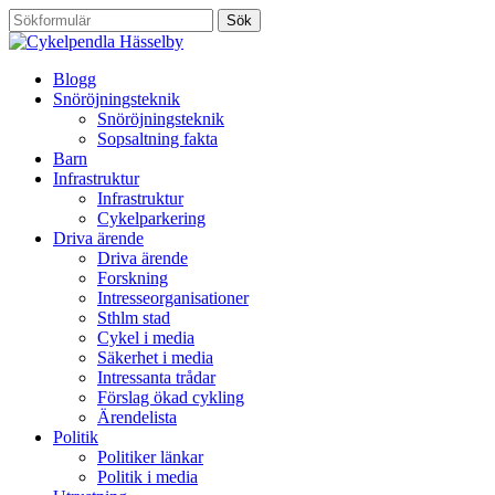
Blogg
Snöröjningsteknik
Snöröjningsteknik
Sopsaltning fakta
Barn
Infrastruktur
Infrastruktur
Cykelparkering
Driva ärende
Driva ärende
Forskning
Intresseorganisationer
Sthlm stad
Cykel i media
Säkerhet i media
Intressanta trådar
Förslag ökad cykling
Ärendelista
Politik
Politiker länkar
Politik i media