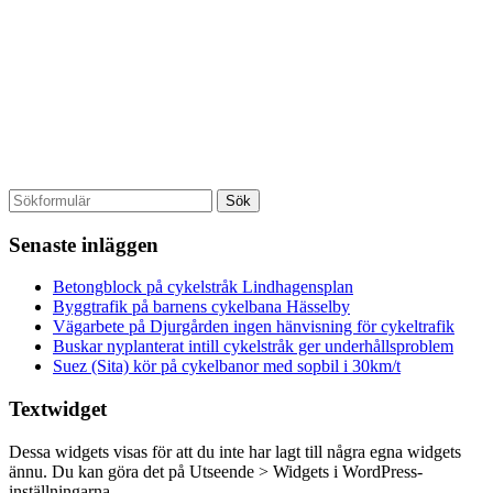
Senaste inläggen
Betongblock på cykelstråk Lindhagensplan
Byggtrafik på barnens cykelbana Hässelby
Vägarbete på Djurgården ingen hänvisning för cykeltrafik
Buskar nyplanterat intill cykelstråk ger underhållsproblem
Suez (Sita) kör på cykelbanor med sopbil i 30km/t
Textwidget
Dessa widgets visas för att du inte har lagt till några egna widgets
ännu. Du kan göra det på Utseende > Widgets i WordPress-
inställningarna.