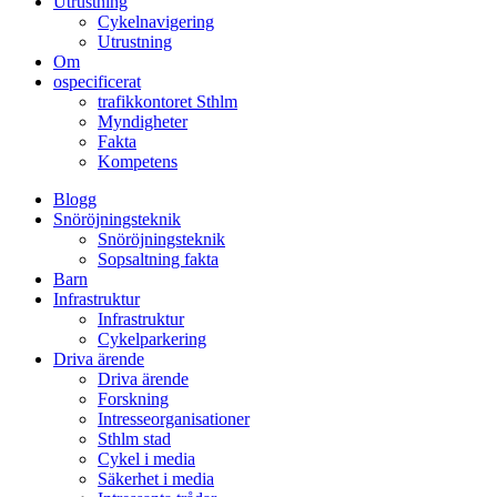
Utrustning
Cykelnavigering
Utrustning
Om
ospecificerat
trafikkontoret Sthlm
Myndigheter
Fakta
Kompetens
Blogg
Snöröjningsteknik
Snöröjningsteknik
Sopsaltning fakta
Barn
Infrastruktur
Infrastruktur
Cykelparkering
Driva ärende
Driva ärende
Forskning
Intresseorganisationer
Sthlm stad
Cykel i media
Säkerhet i media