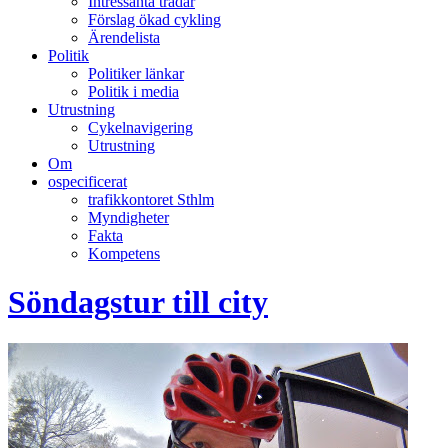
Intressanta trådar
Förslag ökad cykling
Ärendelista
Politik
Politiker länkar
Politik i media
Utrustning
Cykelnavigering
Utrustning
Om
ospecificerat
trafikkontoret Sthlm
Myndigheter
Fakta
Kompetens
Söndagstur till city